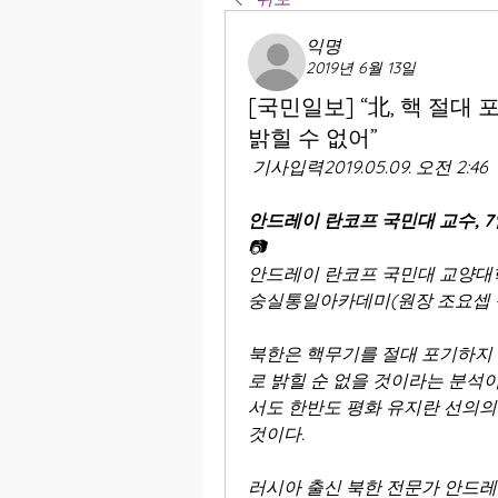
익명
2019년 6월 13일
[국민일보] “北, 핵 절
밝힐 수 없어”
기사입력
2019.05.09. 오전 2:46  
안드레이 란코프 국민대 교수, 
📷
안드레이 란코프 국민대 교양대학
숭실통일아카데미(원장 조요셉 
북한은 핵무기를 절대 포기하지 
로 밝힐 순 없을 것이라는 분석
서도 한반도 평화 유지란 선의의 
것이다.
러시아 출신 북한 전문가 안드레