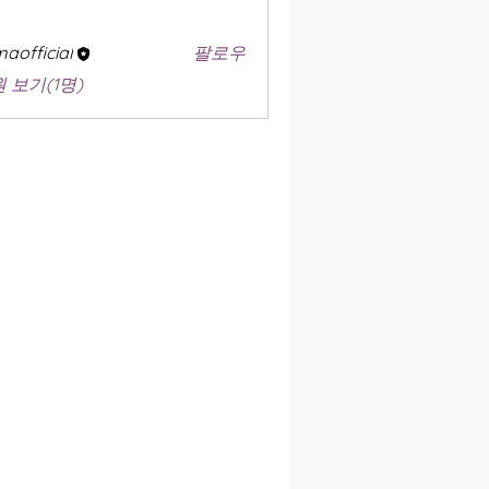
aofficial
팔로우
 보기(1명)