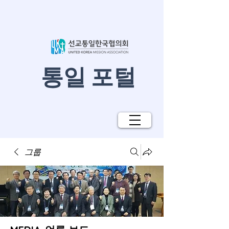
​통일 포털
그룹