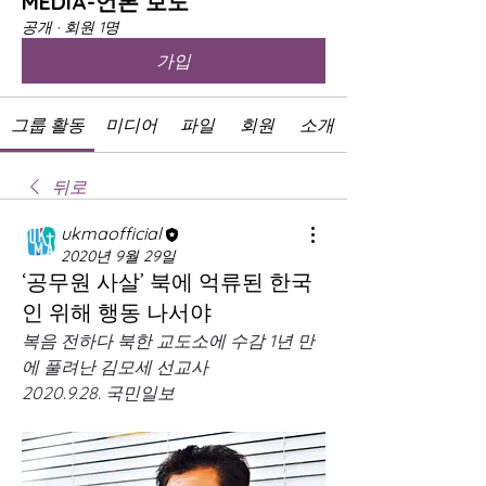
MEDIA-언론 보도
공개
·
회원 1명
가입
그룹 활동
미디어
파일
회원
소개
뒤로
ukmaofficial
2020년 9월 29일
‘공무원 사살’ 북에 억류된 한국
인 위해 행동 나서야
복음 전하다 북한 교도소에 수감 1년 만
에 풀려난 김모세 선교사
2020.9.28. 국민일보