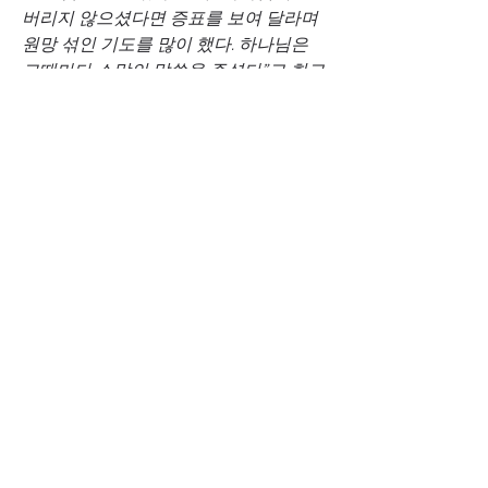
버리지 않으셨다면 증표를 보여 달라며 
원망 섞인 기도를 많이 했다. 하나님은 
그때마다 소망의 말씀을 주셨다”고 회고
했다.
2018년 5월 북·미 정상회담 직전 마이크 
폼페이오 미 국무부 장관과 정부 대표단
은 북한을 방문해 억류돼 있던 자국민 3
명을 데려왔다. 3명에 포함됐던 김 선교
사는 미국에 온 뒤 ‘통일기도천사’ 모임
을 만들어 매일 최소 1분씩 통일한국을 
위해 기도하는 1004명의 중보자를 모으
고 있다. 현재 38명의 중보자와 매일 구
체적인 기도 제목으로 기도한다. 미국교
회와 한국교회에도 기도 제목을 공유한
다.
김 선교사는 “미국은 자기 국민을 끝까
지 책임진다. 저는 미국에 공헌한 일이 