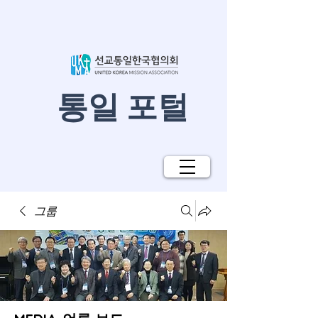
​통일 포털
그룹