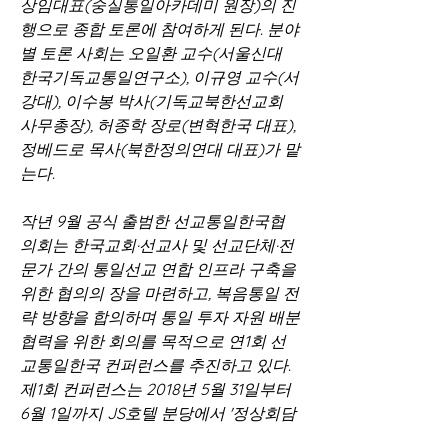
상임대표(숭실통일아카데미 원장)의 진
행으로 종합 토론에 참여하게 된다. 분야
별 토론 사회는 오일환 교수(서울신대 
한국기독교통일연구소), 이규영 교수(서
강대), 이수봉 박사(기독교북한선교회 
사무총장), 허종학 장로(변혁한국 대표), 
정베드로 목사(북한정의연대 대표)가 맡
는다.
작년 9월 공식 출범한 선교통일한국협
의회는 한국교회·선교사 및 선교단체·전
문가 간의 통일선교 연합 인프라 구축을 
위한 협의의 장을 마련하고, 복음통일 전
략 방향을 합의하며 통일 투자 자원 배분 
협력을 위한 회의를 목적으로 연1회 선
교통일한국 컨퍼런스를 추진하고 있다. 
제1회 컨퍼런스는 2018년 5월 31일부터 
6월 1일까지 JS호텔 분당에서 '정상회담 
개최 등 한반도 정세 변화에 따른 통일선