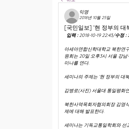
익명
2018년 10월 25일
[국민일보] ‘현 정부의 
입력 :
 2018-10-19 22:43
/
수정 :
 
아세아연합신학대학교 북한연구
원회는 20일 오후3시 서울 강
미나를 연다.
세미나의 주제는 ‘현 정부의 대
김병로(사진) 서울대 통일평화연
북한사역목회자협의회장 김영식
제에 대해 발표한다.
세미나는 기독교통일학회와 선