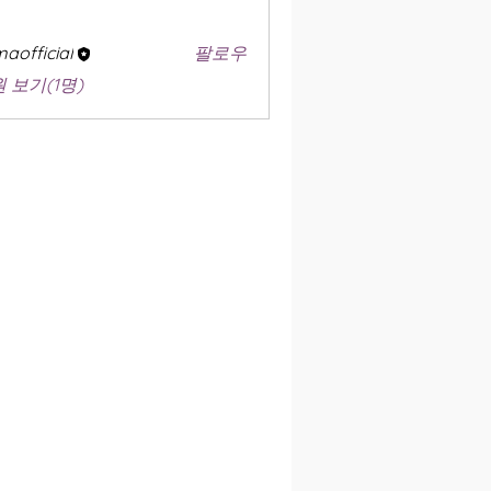
aofficial
팔로우
 보기(1명)