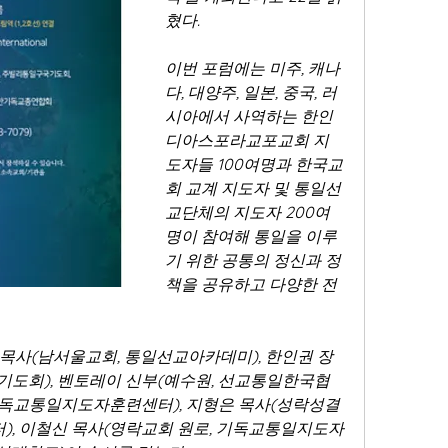
혔다.  
이번 포럼에는 미주, 캐나
다, 대양주, 일본, 중국, 러
시아에서 사역하는 한인
디아스포라교포교회 지
도자들 100여명과 한국교
회 교계 지도자 및 통일선
교단체의 지도자 200여
명이 참여해 통일을 이루
기 위한 공통의 정신과 정
책을 공유하고 다양한 전
목사(남서울교회, 통일선교아카데미), 한인권 장
도회), 벤토레이 신부(예수원, 선교통일한국협
 기독교통일지도자훈련센터), 지형은 목사(성락성결
, 이철신 목사(영락교회 원로, 기독교통일지도자