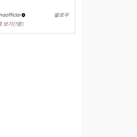
aofficial
팔로우
 보기(1명)