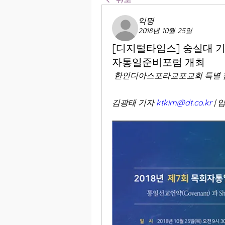
익명
2018년 10월 25일
[디지털타임스] 숭실대 
자통일준비포럼 개최
 한인디아스포라교포교회 특별 참
김광태 기자 
ktkim@dt.co.kr
 | 