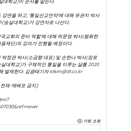
실대학교)이 순서를 맡는다. 
 강연을 하고, '통일선교언약'에 대해 유관지 박사
(숭실대학교)가 강연자로 나선다.  
한국교회의 준비 역할'에 대해 허문영 박사(평화한
움재단)의 강의가 진행될 예정이다.  
ry)와 박정관 박사(소금향 대표) 및 손한나 박사(장로
실대학교)가 구체적인 통일을 이루는 샬롬 2020 
제한다. 김광태기자 ktkim@dt.co.kr 
재-재배포 금지]  
tml?
607030&ref=naver
19회 조회