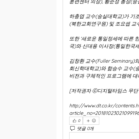
훈련센터 의장), 황준성 총장(숭
하충엽 교수(숭실대학교)가 기조
(북한교회연구원) 및 조요셉 교수
또한 '새로운 통일정세에 따른 
국)와 신대용 이사장(통일한국세
김창환 교수(Fuller Semina
회신학대학교)와 함승수 교수(숭
비전과 구체적인 프로그램에 대해 발
[저작권자 ⓒ디지털타임스 무단 전
http://www.dt.co.kr/contents.h
article_no=2018102302109919
0
댓글 0개