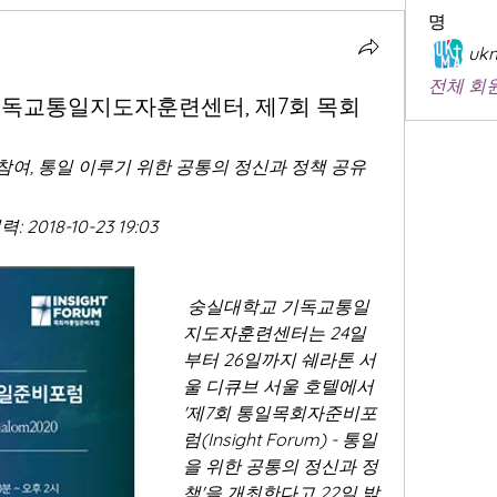
명
ukm
전체 회원
기독교통일지도자훈련센터, 제7회 목회
여, 통일 이루기 위한 공통의 정신과 정책 공유 
입력: 2018-10-23 19:03
 숭실대학교 기독교통일
지도자훈련센터는 24일
부터 26일까지 쉐라톤 서
울 디큐브 서울 호텔에서 
'제7회 통일목회자준비포
럼(Insight Forum) - 통일
을 위한 공통의 정신과 정
책'을 개최한다고 22일 밝