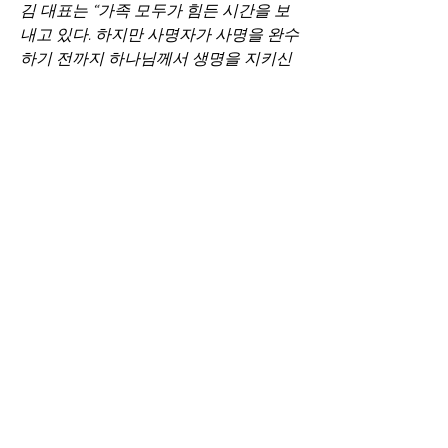
김 대표는 “가족 모두가 힘든 시간을 보
내고 있다. 하지만 사명자가 사명을 완수
하기 전까지 하나님께서 생명을 지키신
다는 확신만큼은 있다. 인간의 생각으로
는 절대 따라갈 수 없는 하나님의 경륜을 
믿는다”며 눈시울을 붉혔다.
김 대표는 “임현수 목사님이나 케네스 
배 선교사님의 사례를 봤을 때 동생도 독
방에 머물며 고된 노동을 하고 있을 것으
로 예상된다”면서 “누구도 만날 수 없고 
복음전파도 어렵겠지만 하나님은 어떤 
방법으로든지 동생을 복음통일의 불쏘
시개로 사용하실 것”이라고 했다. 이어 
“한국교회 성도들에겐 ‘김 선교사가 현
재 겪는 고난의 날을 감하여 주시고 그가 
자유의 몸으로 구원받는 날을 재촉해 달
라’는 기도를 부탁드린다”고 말했다.