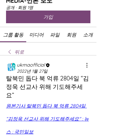
MEDIA-언론 보도
공개
·
회원 1명
가입
그룹 활동
미디어
파일
회원
소개
뒤로
ukmaofficial
2022년 1월 27일
탈북민 돕다 북 억류 2804일 “김
정욱 선교사 위해 기도해주세
요”
원본기사 탈북민 돕다 북 억류 2804일 
“김정욱 선교사 위해 기도해주세요" : 뉴
스 : 국민일보