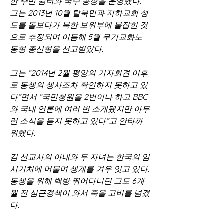
한 주민 쉼터와 국수 공장을 운영했다. 
그는 2013년 10월 탈북민과 지하교회 성
도를 돌보다가 북한 보위부에 붙잡힌 것
으로 추정되며 이듬해 5월 무기교화노
동형 종신형을 선고받았다.
그는 “2014년 2월 평양의 기자회견 이후
로 동생의 생사조차 확인하지 못하고 있
다”면서 “국민청원을 2번이나 하고 BBC
와 국내 언론에 여러 번 소개됐지만 아무
런 소식을 듣지 못하고 있다”고 안타까
워했다.
김 선교사의 아내와 두 자녀는 한국의 임
시거처에 머물며 생계를 겨우 잇고 있다. 
동생을 위해 백방 뛰어다니던 그도 6개
월 전 심근경색이 와서 죽을 고비를 넘겼
다.