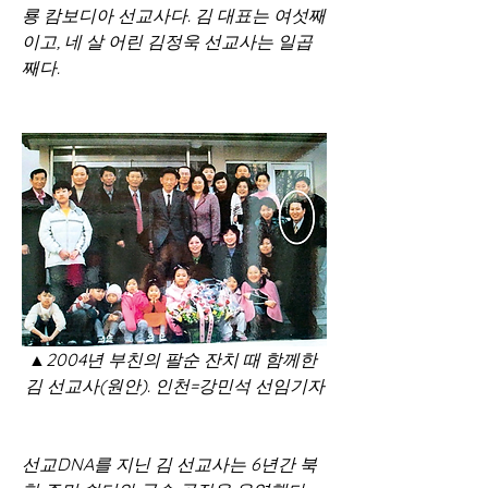
룡 캄보디아 선교사다. 김 대표는 여섯째
이고, 네 살 어린 김정욱 선교사는 일곱
째다.
▲2004년 부친의 팔순 잔치 때 함께한 
김 선교사(원안). 인천=강민석 선임기자
선교DNA를 지닌 김 선교사는 6년간 북