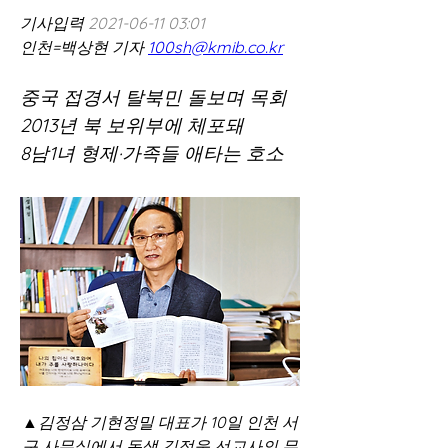
기사입력 
2021-06-11 03:01
인천=백상현 기자 
100sh@kmib.co.kr
중국 접경서 탈북민 돌보며 목회
2013년 북 보위부에 체포돼
8남1녀 형제·가족들 애타는 호소
▲김정삼 기현정밀 대표가 10일 인천 서
구 사무실에서 동생 김정욱 선교사의 무