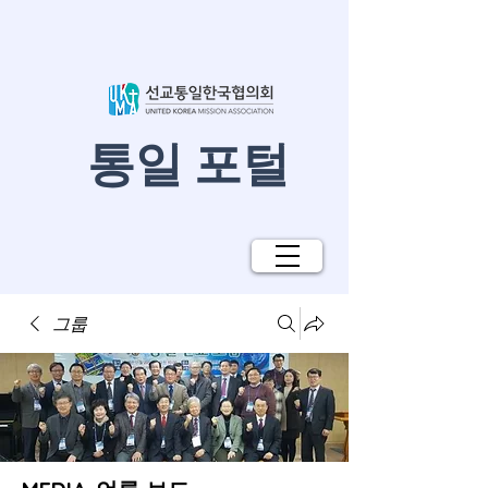
​통일 포털
그룹