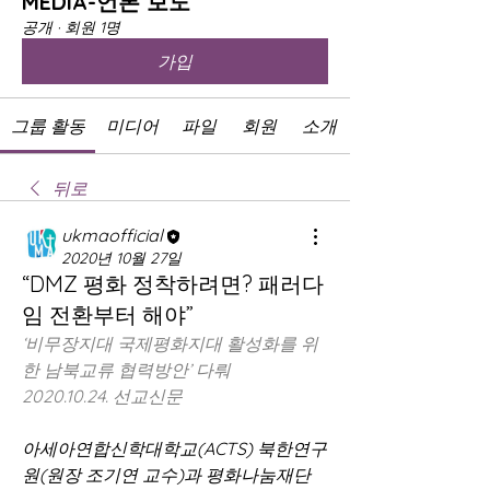
MEDIA-언론 보도
공개
·
회원 1명
가입
그룹 활동
미디어
파일
회원
소개
뒤로
ukmaofficial
2020년 10월 27일
“DMZ 평화 정착하려면? 패러다
임 전환부터 해야”
‘비무장지대 국제평화지대 활성화를 위
한 남북교류 협력방안’ 다뤄
2020.10.24. 선교신문
아세아연합신학대학교(ACTS) 북한연구
원(원장 조기연 교수)과 평화나눔재단