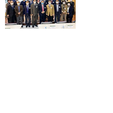
▲아세아연합신학대학교 북한연구원, 
평화나눔재단 정기학술세미나 단체사
진. ⓒ평화나눔재단
마지막 종합토론 시간에서는 “기존 패러
다임에서 완전히 벗어나지 않으면 DMZ 
국제평화지대나 남북교류협력 분야에서 
진전을 기대하기 어렵다”며 패러다임의 
전환과 담대한 결단이 중요하다는 의견
이 나왔다.
윤현기 교수는 “DMZ라는 선을 넘어 공
감과 평화의 지대를 만들어가야 한다”며 
“복음적 평화통일을 갈망하는 우리 모두