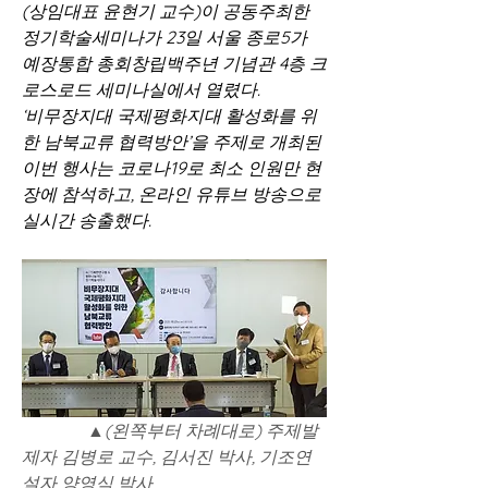
(상임대표 윤현기 교수)이 공동주최한 
정기학술세미나가 23일 서울 종로5가 
예장통합 총회창립백주년 기념관 4층 크
로스로드 세미나실에서 열렸다.
‘비무장지대 국제평화지대 활성화를 위
한 남북교류 협력방안’을 주제로 개최된 
이번 행사는 코로나19로 최소 인원만 현
장에 참석하고, 온라인 유튜브 방송으로 
실시간 송출했다.
               ▲(왼쪽부터 차례대로) 주제발
제자 김병로 교수, 김서진 박사, 기조연
설자 양영식 박사, 