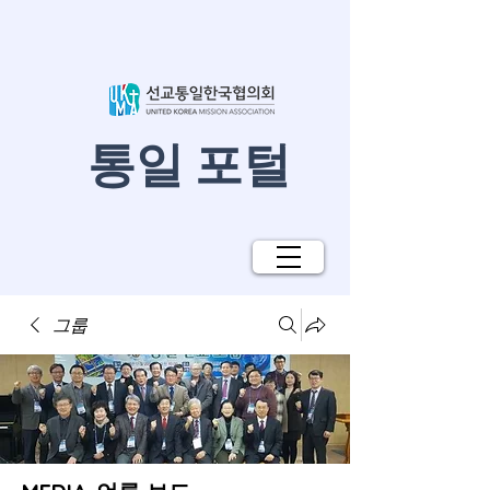
​통일 포털
그룹