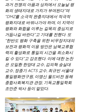
과거 전쟁의 아픔과 상처에서 오늘날 평
화의 생태지대로 가치가 부여된다”며 
“DMZ를 소극적 완충지대에서 적극적 
평화지대로 바꿔나가야 하며, 이 지역이 
평화와 화합을 이루는 길목의 중심지로 
거듭나길 바란다”고 기대를 전했다. 또 
“한반도 평화 구축을 위한 비무장지대의 
보전과 평화적 이용 방안은 남북교류협
력의 활성화로 통일의 시간을 최소화시
킬 수 있다”고 강조했다. 이에 대한 논찬
은 오일환 한양대 교수, 김의혁 숭실대 
교수, 정종기 ACTS 교수, 최규빈 서울대 
통일평화연구원, 이명신 월드비전 동해
종합사회복지관 관장, 기독교통일학회 
조만준 박사 등이 맡았다.