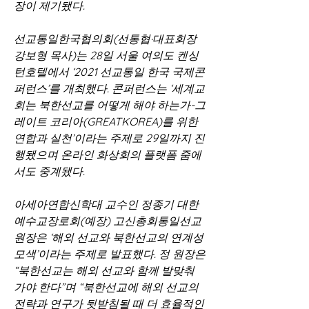
장이 제기됐다.
선교통일한국협의회(선통협·대표회장 
강보형 목사)는 28일 서울 여의도 켄싱
턴호텔에서 ‘2021 선교통일 한국 국제콘
퍼런스’를 개최했다. 콘퍼런스는 ‘세계교
회는 북한선교를 어떻게 해야 하는가-그
레이트 코리아(GREATKOREA)를 위한 
연합과 실천’이라는 주제로 29일까지 진
행됐으며 온라인 화상회의 플랫폼 줌에
서도 중계됐다.
아세아연합신학대 교수인 정종기 대한
예수교장로회(예장) 고신총회통일선교
원장은 ‘해외 선교와 북한선교의 연계성 
모색’이라는 주제로 발표했다. 정 원장은 
“북한선교는 해외 선교와 함께 발맞춰 
가야 한다”며 “북한선교에 해외 선교의 
전략과 연구가 뒷받침될 때 더 효율적인 