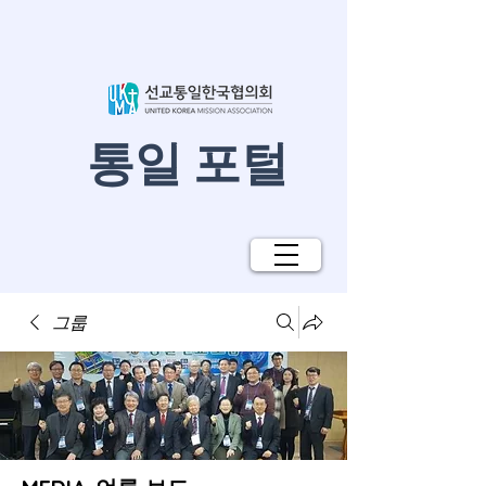
​통일 포털
그룹