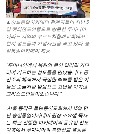
▲숭실통일아카데미 관계자들이 지난 3
일 해외전도여행으로 방문한 루마니아 
아라드 지역의 쿠르트치침례교회에서 
현지 성도들과 기념사진을 찍고 있다. 숭
실통일아카데미 제공
“루마니아에서 북한의 문이 열리길 기다
리며 기도하는 성도들을 만났습니다. 공
산주의 체제에서 극심한 박해를 받은 이
들은 순금처럼 믿음으로 고난을 이겨낸 
그리스도인들이었습니다.” 
 서울 동작구 물댄동산교회에서 13일 만
난 숭실통일아카데미 원장 조요셉 목사
는 최근 진행한 아카데미의 동유럽 전도
여행에서 루마니아의 북한선교 열정을 