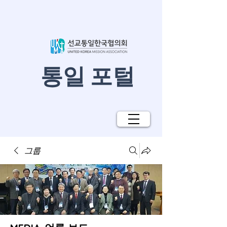
​통일 포털
그룹