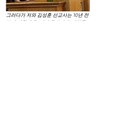
그러다가 저와 김성훈 선교사는 10년 전
부터 기획해 온 ‘미션 루마니아’ 대회를 
2018년 주관했습니다. 개인적으로는 루
마니아 교인들에게 북한선교를 적극적
으로 할 계기를 마련해주고 싶어 북한에 
억류됐다 석방된 임현수 목사님(캐나다 
큰빛교회 원로목사)을 메인 강사 중 한 
분으로 모시게 되었습니다. 대회 마지막 
날 내린 결론은 루마니아 교회와 한국교
회가 협력해서 공동 선교사역을 하자는 
것이었습니다. 양국 교회가 함께할 실질
적인 사역을 고민하다 찾은 접점이 북한
선교입니다. 첫 단추로 2019년 3월 루마
니아 교회 지도자 40여 명이 방한해 한
국교회의 선교와 목회를 배우고, 루마니
아복음주의협의회와 선교통일한국협의
회가 업무협약(MOU)을 맺었습니다. 작