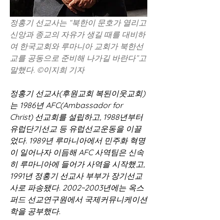
정홍기 선교사는 “북한이 문호가 열리고 
신앙과 종교의 자유가 생길 때를 대비하
여 한국교회와 루마니아 교회가 북한선
교를 공동으로 준비해 나가길 바란다”고 
말했다. ©이지희 기자
정홍기 선교사(후원교회 복된이웃교회)
는 1986년 AFC(Ambassador for 
Christ) 선교회를 설립하고, 1988년부터 
유럽단기선교 등 유럽선교운동을 이끌
었다. 1989년 루마니아에서 민주화 혁명
이 일어나자 이듬해 AFC 사역팀은 신속
히 루마니아에 들어가 사역을 시작했고, 
1991년 정홍기 선교사 부부가 장기선교
사로 파송됐다. 2002~2003년에는 옥스
퍼드 선교연구원에서 국제커뮤니케이션
학을 공부했다.