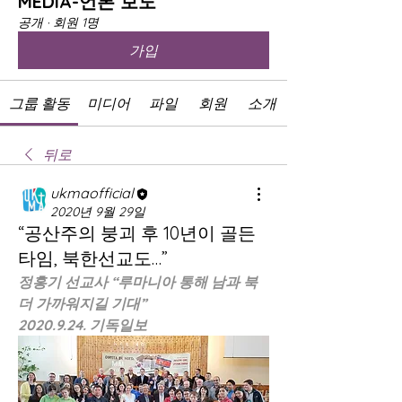
MEDIA-언론 보도
공개
·
회원 1명
가입
그룹 활동
미디어
파일
회원
소개
뒤로
ukmaofficial
2020년 9월 29일
“공산주의 붕괴 후 10년이 골든
타임, 북한선교도…”
정홍기 선교사 “루마니아 통해 남과 북 
더 가까워지길 기대”
2020.9.24. 기독일보