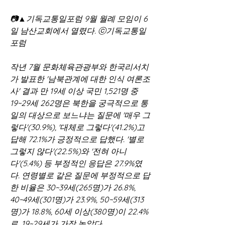
📷▲기독교통일포럼 9월 월례 모임이 6
일 남산교회에서 열렸다. ⓒ기독교통일
포럼
작년 7월 문화체육관광부와 한국리서치
가 발표한 '남북관계에 대한 인식 여론조
사' 결과 만 19세 이상 국민 1,521명 중 
19~29세 262명은 북한을 궁극적으로 통
일의 대상으로 보느냐는 질문에 '매우 그
렇다'(30.9%), '대체로 그렇다'(41.2%)고 
답해 72.1%가 긍정적으로 답했다. '별로 
그렇지 않다'(22.5%)와 '전혀 아니
다'(5.4%) 등 부정적인 응답은 27.9%였
다. 연령별로 같은 질문에 부정적으로 답
한 비율은 30~39세(265명)가 26.8%, 
40~49세(301명)가 23.9%, 50~59세(313
명)가 18.8%, 60세 이상(380명)이 22.4%
로, 19~29세가 가장 높았다.