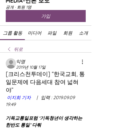
MEDIA-언론 보도
공개
·
회원 1명
가입
그룹 활동
미디어
파일
회원
소개
뒤로
익명
2019년 10월 17일
[크리스천투데이] “한국교회, 통
일문제에 다음세대 참여 넓혀
야”
이지희 기자
     |   입력 : 2019.09.09 
19:49 
기독교통일포럼 ‘기독청년이 생각하는 
한반도 통일’ 다뤄