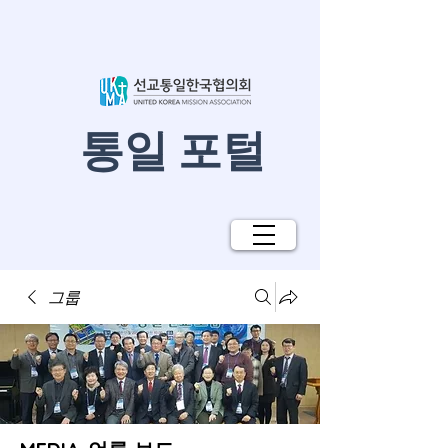
​통일 포털
그룹