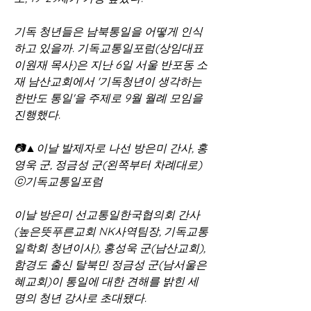
기독 청년들은 남북통일을 어떻게 인식
하고 있을까. 기독교통일포럼(상임대표 
이원재 목사)은 지난 6일 서울 반포동 소
재 남산교회에서 '기독청년이 생각하는 
한반도 통일'을 주제로 9월 월례 모임을 
진행했다.
📷▲이날 발제자로 나선 방은미 간사, 홍
영욱 군, 정금성 군(왼쪽부터 차례대로) 
ⓒ기독교통일포럼
이날 방은미 선교통일한국협의회 간사
(높은뜻푸른교회 NK사역팀장, 기독교통
일학회 청년이사), 홍성욱 군(남산교회), 
함경도 출신 탈북민 정금성 군(남서울은
혜교회)이 통일에 대한 견해를 밝힌 세 
명의 청년 강사로 초대됐다.