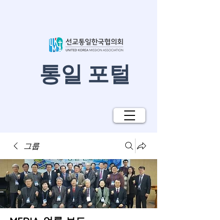
​통일 포털
그룹