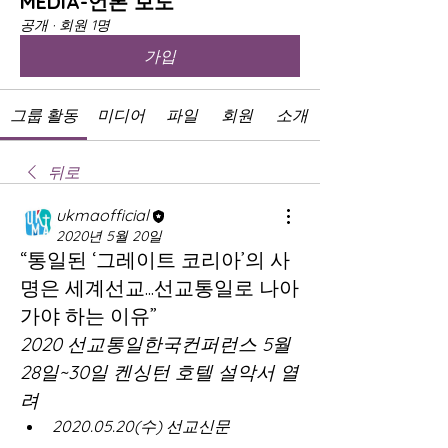
MEDIA-언론 보도
공개
·
회원 1명
가입
그룹 활동
미디어
파일
회원
소개
뒤로
ukmaofficial
2020년 5월 20일
“통일된 ‘그레이트 코리아’의 사
명은 세계선교...선교통일로 나아
가야 하는 이유”
2020 선교통일한국컨퍼런스 5월 
28일~30일 켄싱턴 호텔 설악서 열
려
2020.05.20(수) 선교신문