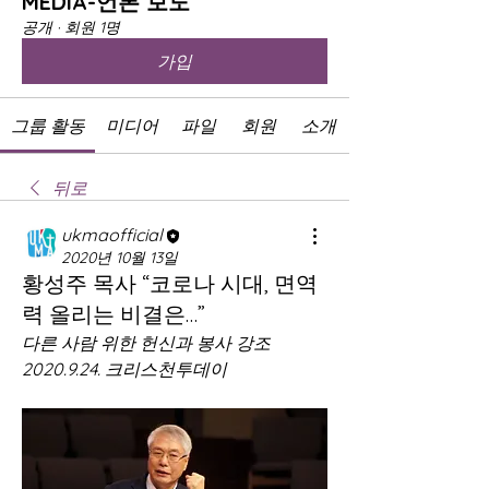
MEDIA-언론 보도
공개
·
회원 1명
가입
그룹 활동
미디어
파일
회원
소개
뒤로
ukmaofficial
2020년 10월 13일
황성주 목사 “코로나 시대, 면역
력 올리는 비결은…”
다른 사람 위한 헌신과 봉사 강조
2020.9.24. 크리스천투데이