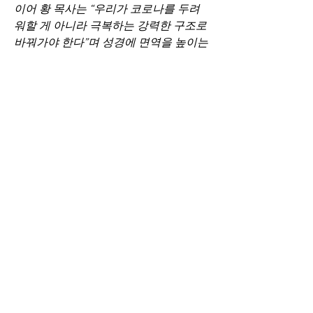
이어 황 목사는 “우리가 코로나를 두려
워할 게 아니라 극복하는 강력한 구조로 
바꿔가야 한다”며 성경에 면역을 높이는 
말씀 구절들을 하나하나 설명하기도 했
다. 그는 “하나님 말씀 전체를 붙잡고 살
아가면 면역력이 높아진다. 우리에게 시
민 공동체로서의 의무도 있지만 지금은 
열심히 모으고 훈련하고 은혜받고 뜨겁
게 기도해야 할 때”라고 밝혔다.   
마지막으로 황 목사는 “하나님이 놀랍게
도 인체의 면역 체계를 준비하셨다”며 
“말씀과 자기 관리로 최상의 면역을 유
지하는 시대를 이미 준비하셨으니 안심
하고 승리하는 삶을 살길 바란다”고 당
부했다.   이날 강연에 이어 뉴욕장로성
가단의 영상 특송과 뉴욕 원로 성직자 협
회장인 윤세웅 목사의 축도로 세미나가 
마무리됐다.