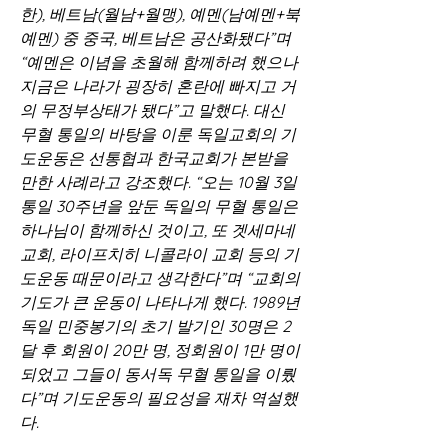
한), 베트남(월남+월맹), 예멘(남예멘+북
예멘) 중 중국, 베트남은 공산화됐다”며 
“예멘은 이념을 초월해 함께하려 했으나 
지금은 나라가 굉장히 혼란에 빠지고 거
의 무정부상태가 됐다”고 말했다. 대신 
무혈 통일의 바탕을 이룬 독일교회의 기
도운동은 선통협과 한국교회가 본받을 
만한 사례라고 강조했다. “오는 10월 3일 
통일 30주년을 앞둔 독일의 무혈 통일은 
하나님이 함께하신 것이고, 또 겟세마네 
교회, 라이프치히 니콜라이 교회 등의 기
도운동 때문이라고 생각한다”며 “교회의 
기도가 큰 운동이 나타나게 했다. 1989년 
독일 민중봉기의 초기 발기인 30명은 2
달 후 회원이 20만 명, 정회원이 1만 명이 
되었고 그들이 동서독 무혈 통일을 이뤘
다”며 기도운동의 필요성을 재차 역설했
다.