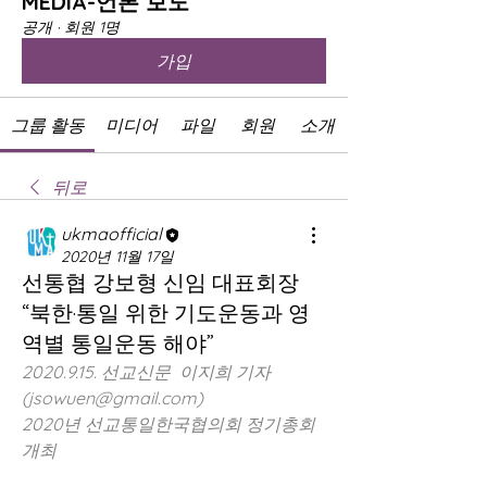
MEDIA-언론 보도
공개
·
회원 1명
가입
그룹 활동
미디어
파일
회원
소개
뒤로
ukmaofficial
2020년 11월 17일
선통협 강보형 신임 대표회장
“북한·통일 위한 기도운동과 영
역별 통일운동 해야”
2020.9.15. 선교신문  이지희 기자 
(jsowuen@gmail.com)
2020년 선교통일한국협의회 정기총회 
개최