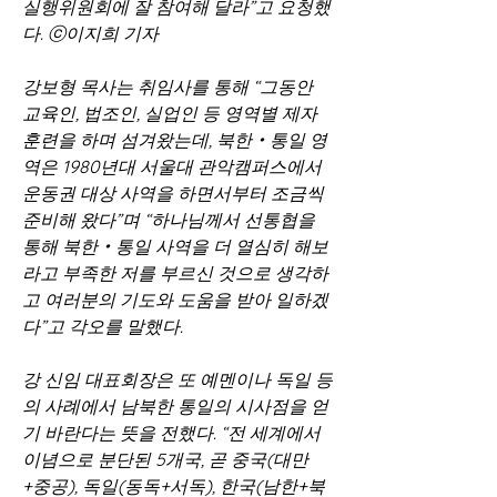
실행위원회에 잘 참여해 달라”고 요청했
다. ⓒ이지희 기자
강보형 목사는 취임사를 통해 “그동안 
교육인, 법조인, 실업인 등 영역별 제자
훈련을 하며 섬겨왔는데, 북한‧통일 영
역은 1980년대 서울대 관악캠퍼스에서 
운동권 대상 사역을 하면서부터 조금씩 
준비해 왔다”며 “하나님께서 선통협을 
통해 북한‧통일 사역을 더 열심히 해보
라고 부족한 저를 부르신 것으로 생각하
고 여러분의 기도와 도움을 받아 일하겠
다”고 각오를 말했다.
강 신임 대표회장은 또 예멘이나 독일 등
의 사례에서 남북한 통일의 시사점을 얻
기 바란다는 뜻을 전했다. “전 세계에서 
이념으로 분단된 5개국, 곧 중국(대만
+중공), 독일(동독+서독), 한국(남한+북