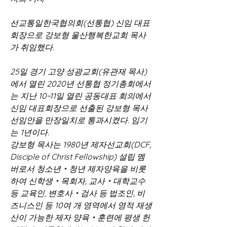
선교통일한국협의회(선통협) 신임 대표
회장으로 강보형 울산행복한교회 목사
가 취임했다.
25일 경기 고양 성광교회(유관재 목사)
에서 열린 2020년 선통협 정기총회에서
는 지난 10~11일 열린 공동대표 회의에서 
신임 대표회장으로 선출된 강보형 목사 
선임안을 만장일치로 통과시켰다. 임기
는 1년이다.
강보형 목사는 1980년 제자선교회(DCF, 
Disciple of Christ Fellowship) 설립 멤
버로서 청소년‧청년 제자양육을 비롯
하여 신학생‧목회자, 교사‧대학교수 
등 교육인, 변호사‧검사 등 법조인, 비
즈니스인 등 10여 개 영역에서 영적 재생
산이 가능한 제자 양육‧훈련에 평생 헌