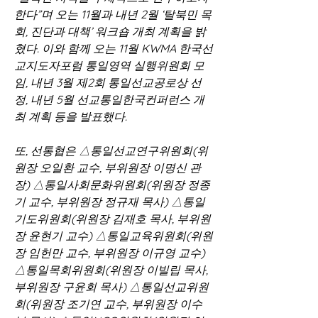
한다”며 오는 11월과 내년 2월 ‘탈북민 목
회, 진단과 대책’ 워크숍 개최 계획을 밝
혔다. 이와 함께 오는 11월 KWMA 한국선
교지도자포럼 통일영역 실행위원회 모
임, 내년 3월 제2회 통일선교공로상 선
정, 내년 5월 선교통일한국컨퍼런스 개
최 계획 등을 발표했다.
또, 선통협은 △통일선교연구위원회(위
원장 오일환 교수, 부위원장 이명신 관
장) △통일사회문화위원회(위원장 정종
기 교수, 부위원장 정규재 목사) △통일
기도위원회(위원장 김재호 목사, 부위원
장 윤현기 교수) △통일교육위원회(위원
장 임헌만 교수, 부위원장 이규영 교수) 
△통일목회위원회(위원장 이빌립 목사, 
부위원장 구윤회 목사) △통일선교위원
회(위원장 조기연 교수, 부위원장 이수