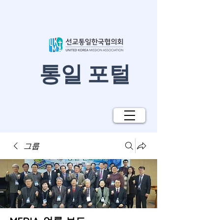
​통일 포털
그룹