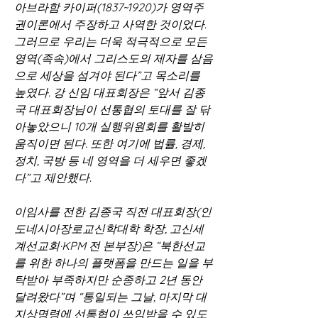
아브라함 카이퍼(1837~1920)가 영역주
권이론에서 주장하고 사역한 것이었다. 
그러므로 우리는 더욱 적극적으로 모든 
영역(족속)에서 그리스도의 제자를 삼음
으로 세상을 섬겨야 된다”고 목소리를 
높였다. 강 신임 대표회장은 “앞서 김종
국 대표회장님이 선통협의 토대를 잘 닦
아놓았으니 10개 실행위원회를 활발히 
움직이면 된다. 또한 여기에 법률, 경제, 
정치, 국방 등 네 영역을 더 세우면 좋겠
다”고 제안했다.
이임사를 전한 김종국 직전 대표회장(인
도네시아장로교신학대학 학장, 고신세
계선교회·KPM 전 본부장)은 “북한선교
를 위한 하나의 플랫폼을 만드는 일을 부
탁받아 부족하지만 순종하고 2년 동안 
달려왔다”며 “통일되는 그날, 마지막 대
지상명령에 선통협이 쓰임받을 수 있도