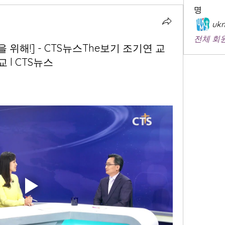
명
ukm
전체 회원
을 위해!] - CTS뉴스The보기 조기연 교
 l CTS뉴스