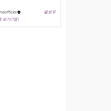
aofficial
팔로우
 보기(1명)