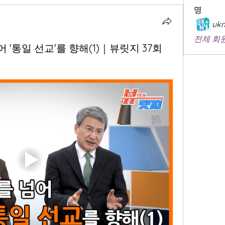
명
ukm
전체 회원
어 '통일 선교'를 향해(1)｜뷰릿지 37회