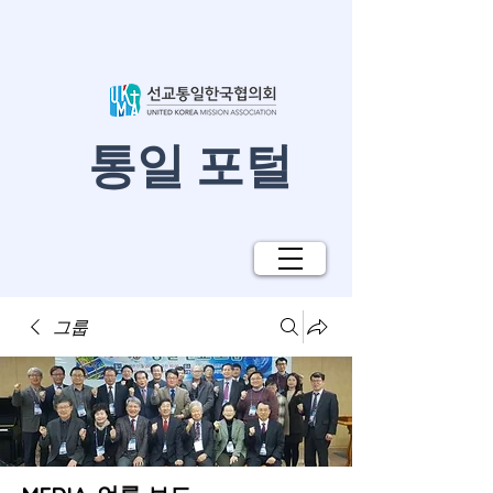
​통일 포털
그룹