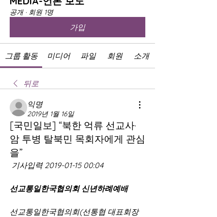
MEDIA-언론 보도
공개
·
회원 1명
가입
그룹 활동
미디어
파일
회원
소개
뒤로
익명
2019년 1월 16일
[국민일보] “북한 억류 선교사·
암 투병 탈북민 목회자에게 관심
을”
 기사입력 2019-01-15 00:04 
선교통일한국협의회 신년하례예배
선교통일한국협의회(선통협 대표회장 