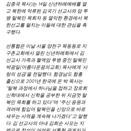
김종국 목사)는 14일 신년하례예배를 열
고 북한에 억류된 김국기 선교사와 암 투
병 탈북민 목회자 등 열악한 환경에서 북
한선교를 펼치는 이들에 대한 관심을 촉
구했다.
선통협은 이날 서울 양천구 목동동로 지
구촌교회에서 열린 신년하례회에서 김 
선교사 가족과 혈액암 투병 중인 탈북민 
박광일(아름다운꿈의교회) 목사에게 ‘사
랑의 성금’을 전달했다. 함경남도 함흥 
출신으로 2001년 한국에 온 박 목사는 
“탈북 과정에서 하나님을 접하고 장로회
신학대에서 신학을 공부한 뒤 지금껏 탈
북민 목회를 하고 있다”며 “주신 응원과 
격려에 힘입어 탈북민을 신앙으로 바로 
세우는 사역을 계속해 나가겠다”고 말했
다. 김 선교사의 아내 김희순 사모는 지
병으로 참석이 어려워 선통협 관계자가 