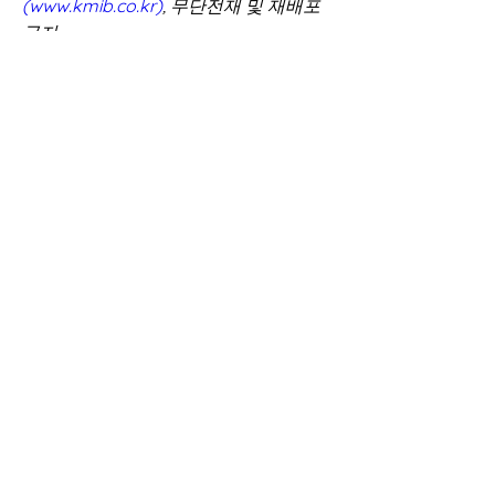
(www.kmib.co.kr)
, 무단전재 및 재배포
금지 
https://news.naver.com/main/read.n
hn?
mode=LSD&mid=sec&oid=005&aid=0
001164802&sid1=001
0
0
17
Write a comment...
소개
언론 보도
명
ukmaofficial
팔로우