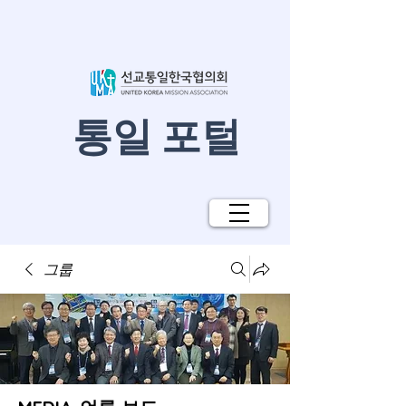
​통일 포털
그룹