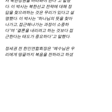
서 북한정권을 바라봐야 한다”고 말했
다. 이 박사는 북한선교 전략에 대해 정
답을 찾으려하는 것은 무리가 있다고 설
명했다. 이 박사는 “하나님의 뜻을 찾아
나가고, 접근해나가는 과정이 소중하
다”며 “결론을 내리려고 하는 것보다 접
근한다는 태도가 중요하다”고 말했다.
정세권 전 한인연합회장은 “예수님은 우
리에게 땅끝까지 복음을 전하라고 하셨
는데, 아프리카 사람들보다 북한동포가 
더 정치적 탄압을 받고 종교의 자유도 없
다”며 “세미나에 많은 워싱턴 한인들이 
참석해 북한에 대한 이해를 높이길 바란
다”고 말했다. 
http://www.koreadaily.com/news/re
ad.asp?art_id=7540139