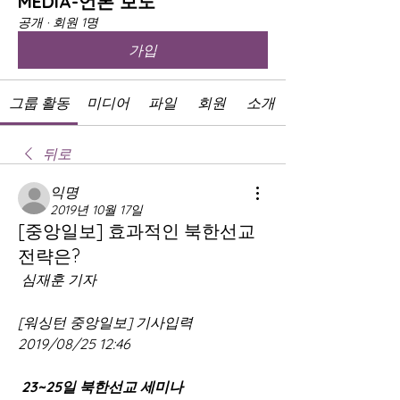
MEDIA-언론 보도
공개
·
회원 1명
가입
그룹 활동
미디어
파일
회원
소개
뒤로
익명
2019년 10월 17일
[중앙일보] 효과적인 북한선교
전략은?
 심재훈 기자 
[워싱턴 중앙일보] 기사입력 
2019/08/25 12:46
23~25일 북한선교 세미나