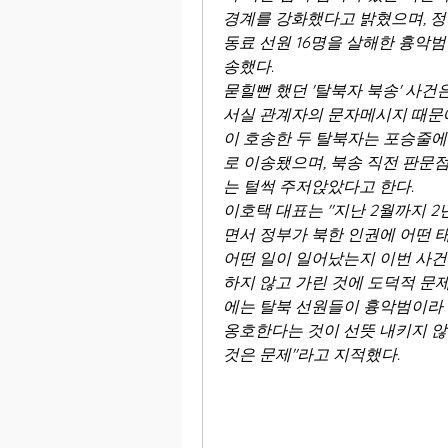
경계를 강화했다고 밝혔으며, 정
동료 선원 16명을 살해한 흉악범
송했다.
묻힐뻔 했던 '탈북자 북송' 사
서실 관계자의 문자메시지 때문에
이 호송한 두 탈북자는 포승줄에
로 이송됐으며, 북송 직전 판문
는 털썩 주저앉았다고 한다.
이호택 대표는 "지난 2월까지 
면서 정부가 북한 인권에 어떤 태
어떤 일이 일어났는지 이번 사건
하지 않고 가린 것에 도덕적 문제
에는 탈북 선원들이 흉악범이라 
옹호한다는 것이 선뜻 내키지 않
것은 문제"라고 지적했다.