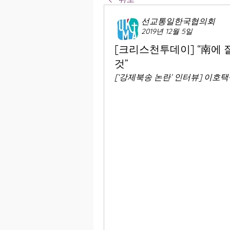
선교통일한국협의회
2019년 12월 5일
[크리스천투데이] “南에 
것”
[‘강제북송 논란’ 인터뷰] 이호