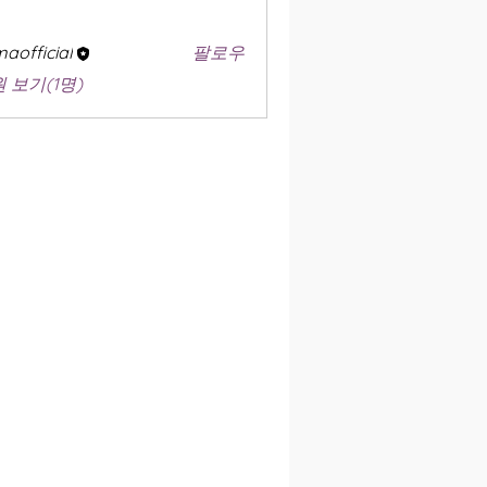
aofficial
팔로우
 보기(1명)