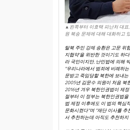
▲왼쪽부터 이호택 피난처 대표
원 북송 문제에 대해 대화하고 
탈북 주민 강제 송환은 고문 위험
지협약'을 위반한 것이기도 하다.
라 국민이지만, 난민법에 의해 박
"우리나라에서 범죄에 비례하는 
문받고 죽임당할 북한에 보내는 
2005년 김문수 의원이 처음 북
2016년 겨우 북한인권법이 제정
절부터 이 정부는 북한인권법을 
법 제정 이후에도 이 법의 핵심
문화시켰다"며 "재단 이사를 추
서 추천하는데 아직도 추천하지 