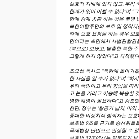
실효적 지배에 있지 않고, 우리 
한계가 있어 어쩔 수 없다"며 "
한에 강제 송환 하는 것은 분명 
북한이탈주민의 보호 및 정착지원
라에 보호 요청을 하는 경우 보호
민이라는 측면에서 사법관할권을 
(북으로) 보냈고, 탈출한 북한
그렇게 하지 않았다"고 지적했다
조요셉 목사도 "북한에 돌아가겠
한 사실을 알 수가 없다"며 "하
우리 국민이고 우리 형법을 따라
고 눈을 가리고 이송해 북송한 
명한 해명이 필요하다"고 강조했
한편, 정부는 '항공기 납치, 마약
중대한 비정치적 범죄자는 보호
보호법 9조를 근거로 승선원들을 
국제법상 난민으로 인정할 수 
보호법 32조에서는 탈북자가 보