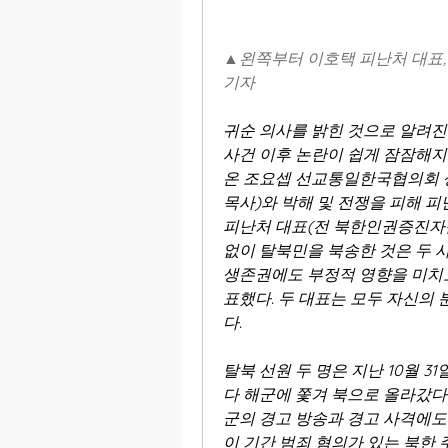
▲왼쪽부터 이호택 피난처 대표,
기자
귀순 의사를 밝힌 것으로 알려진 
사건 이후 논란이 쉽게 잠잠해지지
온 조요셉 선교통일한국협의회 
목사)와 박해 및 전쟁을 피해 피
피난처 대표(전 북한인권증진자문
없이 탈북민을 북송한 것은 두 사
생존권에도 부정적 영향을 미치고
표했다. 두 대표는 모두 자신의 
다.
탈북 선원 두 명은 지난 10월 3
다 해군에 쫓겨 북으로 올라갔다.
군의 경고 방송과 경고 사격에도 
이 기간 범죄 혐의가 있는 북한 