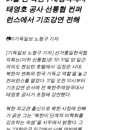
태영호 공사 선통협 컨퍼
런스에서 기조강연 전해
📷©기독일보 노형구 기자
[기독일보 노형구 기자] 선거통일한국협
의회는(이하 선통협)은 30-31일 양 일간 
여의도 켄싱턴 호텔에서 ‘김정은 시대, 
북한의 변화와 한국 기독교 역할’을 놓고 
컨퍼런스를 열었다. 31일 오전 10시부터 
기조강연 순서에 전 북한주재영국대사 
태영호 공사가 초청돼 강연했다.
북한 외교관 출신으로 북한 사정에 잔뼈
가 굵은 그는 “북한이 단계적 비핵화를 
강조하는 속셈”을 서두에서 밝혔다. 그
는 “대한민국 일각에선 남북 연방제를 