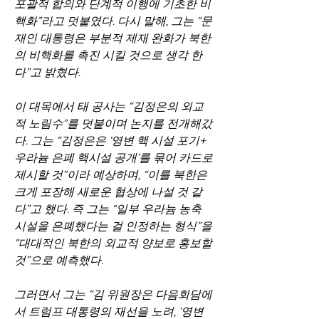
포괄적 합의와 단계적 이행에 기초한 비
핵화”라고 덧붙였다. 다시 말해, 그는 “문
재인 대통령은 부분적 제재 완화가 북한
의 비핵화를 촉진 시킬 것으로 생각 한
다”고 밝혔다.
이 대목에서 태 공사는 “김정은의 외교
적 노림수”를 덧붙이며 논지를 전개해갔
다. 그는 “김정은은 ‘영변 핵 시설 포기+ 
우라늄 은폐 핵시설 공개’를 묶어 카드로 
제시할 것”이라 예상하며, “이를 북한은 
크게 포장해 새로운 협상에 나설 것 같
다”고 했다. 즉 그는 “일부 우라늄 농축 
시설을 은폐했다는 걸 인정하는 형식”을 
“대대적인 북한의 외교적 양보로 홍보할 
것”으로 예측했다.
그러면서 그는 “김 위원장은 다음회담에
서 트럼프 대통령의 재선을 노려, ‘영변