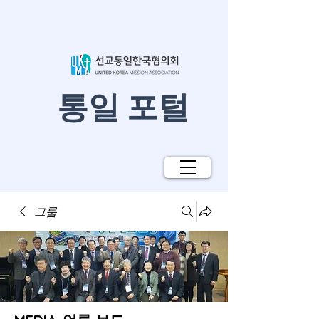
​통일 포털
그룹