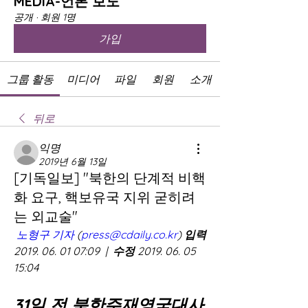
MEDIA-언론 보도
공개
·
회원 1명
가입
그룹 활동
미디어
파일
회원
소개
뒤로
익명
2019년 6월 13일
[기독일보] "북한의 단계적 비핵
화 요구, 핵보유국 지위 굳히려
는 외교술"
노형구 기자
 (
press@cdaily.co.kr
) 
입력
2019. 06. 01 07:09  |  
수정
 2019. 06. 05 
15:04
31일 전 북한주재영국대사 