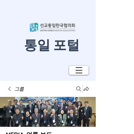
​통일 포털
그룹