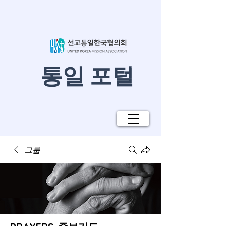
​통일 포털
그룹