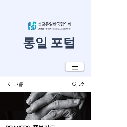
​통일 포털
그룹