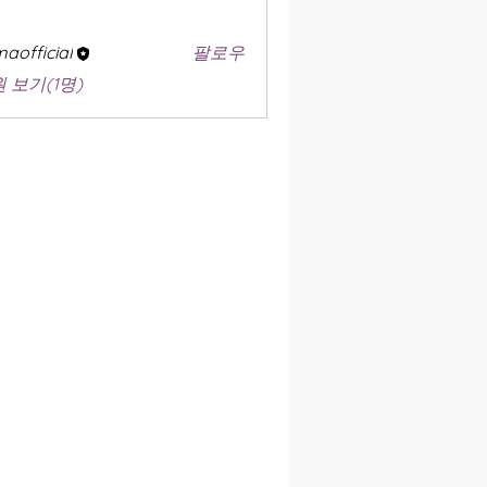
aofficial
팔로우
 보기(1명)