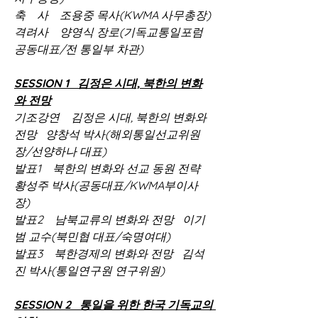
축　사　조용중 목사(KWMA 사무총장)
격려사　양영식 장로(기독교통일포럼 
공동대표/전 통일부 차관)
SESSION 1   김정은 시대, 북한의 변화
와 전망
기조강연    김정은 시대, 북한의 변화와 
전망   양창석 박사(해외통일선교위원
장/선양하나 대표)
발표1　북한의 변화와 선교 동원 전략　
황성주 박사(공동대표/KWMA부이사
장)
발표2    남북교류의 변화와 전망   이기
범 교수(북민협 대표/숙명여대)
발표3    북한경제의 변화와 전망   김석
진 박사(통일연구원 연구위원)
SESSION 2   통일을 위한 한국 기독교의 