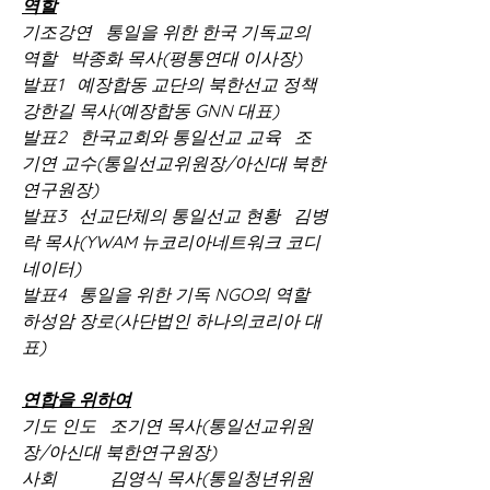
역할
기조강연   통일을 위한 한국 기독교의 
역할   박종화 목사(평통연대 이사장)
발표1   예장합동 교단의 북한선교 정책   
강한길 목사(예장합동 GNN 대표)
발표2   한국교회와 통일선교 교육   조
기연 교수(통일선교위원장/아신대 북한
연구원장)
발표3   선교단체의 통일선교 현황   김병
락 목사(YWAM 뉴코리아네트워크 코디
네이터)
발표4   통일을 위한 기독 NGO의 역할   
하성암 장로(사단법인 하나의코리아 대
표) 
연합을 위하여
기도 인도   조기연 목사(통일선교위원
장/아신대 북한연구원장)
사회            김영식 목사(통일청년위원