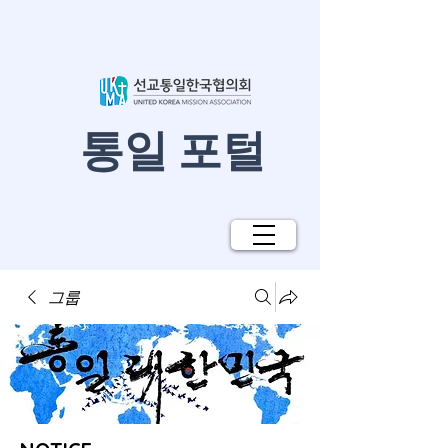
​통일 포털
그룹