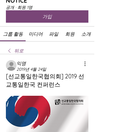
NOTICE
공개
·
회원 1명
가입
그룹 활동
미디어
파일
회원
소개
뒤로
익명
2019년 4월 24일
[선교통일한국협의회] 2019 선
교통일한국 컨퍼런스