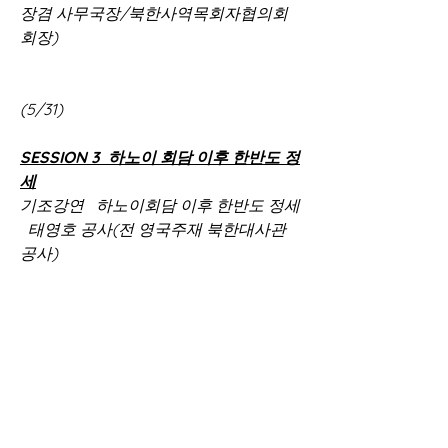
장겸 사무국장/북한사역목회자협의회 
회장)
(5/31)
SESSION 3  하노이 회담 이후 한반도 정
세
기조강연   하노이회담 이후 한반도 정세 
  태영호 공사(전 영국주재 북한대사관 
공사)
SESSION 4  토론
분야별 토론
정치경제 - 사회 오일환 교수(통일선교
연구위원장/서울신대 한국기독교통일
연구소) 
사회교육 - 사회 이규영 교수(통일교육
위원장 /서강대) 　　　　　     