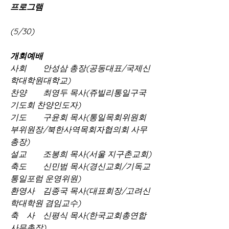
프로그램
(5/30)
개회예배
사회　　안성삼 총장(공동대표/국제신
학대학원대학교)  
찬양　　최영두 목사(쥬빌리통일구국
기도회 찬양인도자) 
기도　　구윤회 목사(통일목회위원회
부위원장/북한사역목회자협의회 사무
총장) 
설교　　조봉희 목사(서울 지구촌교회) 
축도　　신민범 목사(경신교회/기독교
통일포럼 운영위원) 
환영사　김종국 목사(대표회장/고려신
학대학원 겸임교수)
축　사　신평식 목사(한국교회총연합 
사무총장)