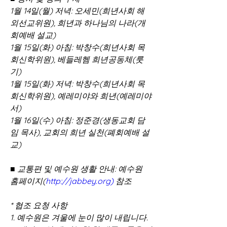
1월 14일(월) 저녁: 오세민(희년사회 해
외선교위원), 희년과 하나님의 나라(개
회예배 설교) 
1월 15일(화) 아침: 박창수(희년사회 목
회신학위원), 베들레헴 희년공동체(룻
기) 
1월 15일(화) 저녁: 박창수(희년사회 목
회신학위원), 예레미야와 희년(예레미야
서) 
1월 16일(수) 아침: 정준경(생동교회 담
임 목사), 교회의 희년 실천(폐회예배 설
교) 
■ 교통편 및 예수원 생활 안내: 예수원 
홈페이지(
http://jabbey.org)
 참조 
* 협조 요청 사항 
1. 예수원은 겨울에 눈이 많이 내립니다. 