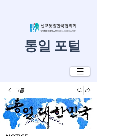
​통일 포털
그룹