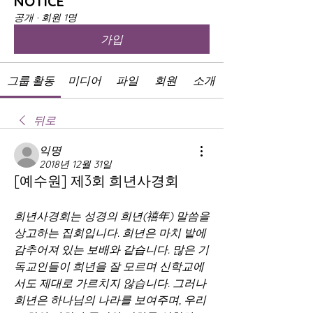
NOTICE
공개
·
회원 1명
가입
그룹 활동
미디어
파일
회원
소개
뒤로
익명
2018년 12월 31일
[예수원] 제3회 희년사경회
희년사경회는 성경의 희년(禧年) 말씀을 
상고하는 집회입니다. 희년은 마치 밭에 
감추어져 있는 보배와 같습니다. 많은 기
독교인들이 희년을 잘 모르며 신학교에
서도 제대로 가르치지 않습니다. 그러나 
희년은 하나님의 나라를 보여주며, 우리 