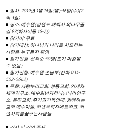
■ 일시: 2019년 1월 14일(월)~16일(수)(2
박 3일) 
■ 장소: 예수원(강원도 태백시 외나무골
길 97(하사미동 16-7)) 
■ 참가비: 무료 
■ 참가대상: 하나님의 나라를 사모하는 
사람은 누구든지 환영 
■ 참가인원: 선착순 50명(조기 마감될 
수 있음) 
■ 참가신청: 예수원 손님부(전화 033-
552-0662) 
■ 주최: 사랑누리교회, 생동교회, 연세차
세대연구소, 예수희년과하나님나라연구
소, 은진교회, 주거권기독연대, 함께하는
교회 예수마을, 희년목회자네트워크, 희
년사회를꿈꾸는사람들 
■ 강사 및 강의 주제 