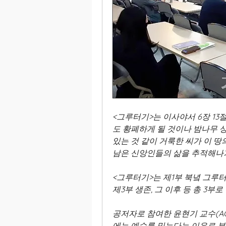
<그루터기>는 이사야서 6장 13
도 황폐하게 될 것이나 밤나무 
있는 것 같이 거룩한 씨가 이 
남은 신앙인들의 삶을 추적해나가
<그루터기>는 제1부 북녘 그루터
제3부 생존, 그 이후 등 총 3부로
공저자로 참여한 윤현기 교수(A
에는 예수를 믿는다는 이유로 부