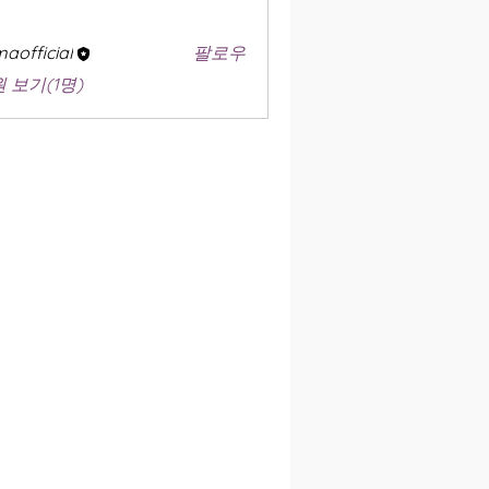
aofficial
팔로우
 보기(1명)