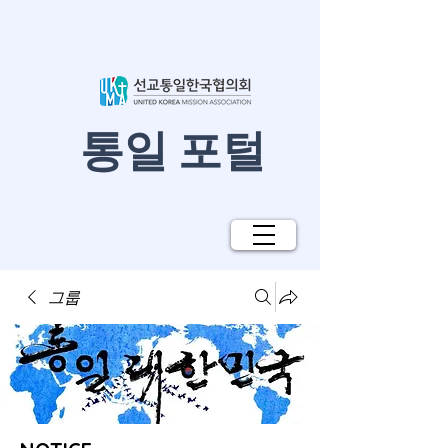
​통일 포털
그룹