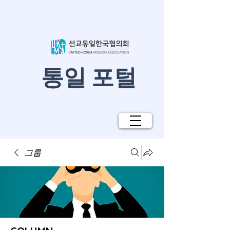
​통일 포털
그룹