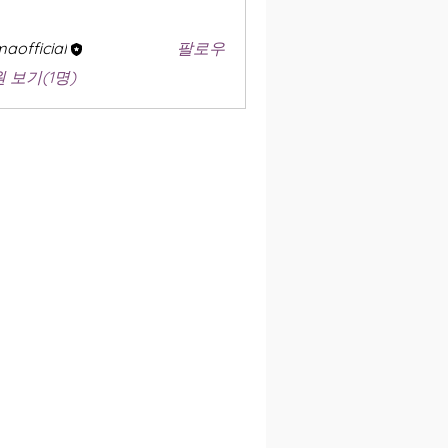
aofficial
팔로우
 보기(1명)