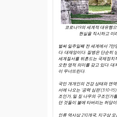
코로나19의 세계적 대유행으
현실을 직시하고 미래
벌써 일주일째 전 세계에서 7만
다. 대재앙이다. 질병은 단순히
세계질서를 뒤흔드는 국제정치적 
오한 영적 의미를 갖고 있다. 
이 무너뜨린다.
국민 개개인의 건강 상태와 면역
서에 나오는 ‘공력 심판’(3:10~
조인가, 밀 짚 나무의 구조인가
던 것들이 불에 타버리는 허당이
인류 역사상 210개국, 지구상 