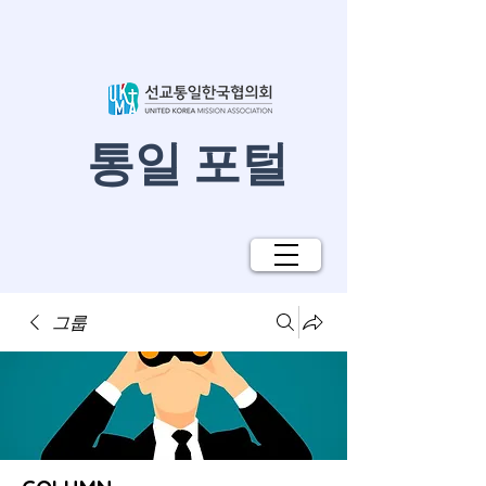
​통일 포털
그룹