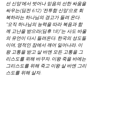
선 신앙’에서 벗어나 믿음의 선한 싸움을 
싸우는(딤전 6:12) ‘전투함 신앙’으로 회
복하라는 하나님의 경고가 들려 온다. 
“오직 하나님의 능력을 따라 복음과 함
께 고난을 받으라(딤후 1:8)”는 사도 바울
의 유언이 다시 들려온다. 한국의 성도들
이여, 영적인 잠에서 깨어 일어나라. 이
왕 고통을 받고 살 바엔 모든 고통을 그
리스도를 위해 바꾸자. 이왕 죽을 바에는 
그리스도를 위해 죽고 이왕 살 바엔 그리
스도를 위해 살자.
영적 대각성과 제2의 선교부흥을 위해 
주님은 지상 대명령을 다시 선포하고 계
신다. 이제 선교의 마지막 보루인 이슬람
권과 힌두권, 무신론권에 복음을 전하자. 
이번 순교는 세계 복음화를 완성하고 그
리스도의 충만을 모든 영역에 실현해 하
나님 나라를 완성하라는 초강력 메시지