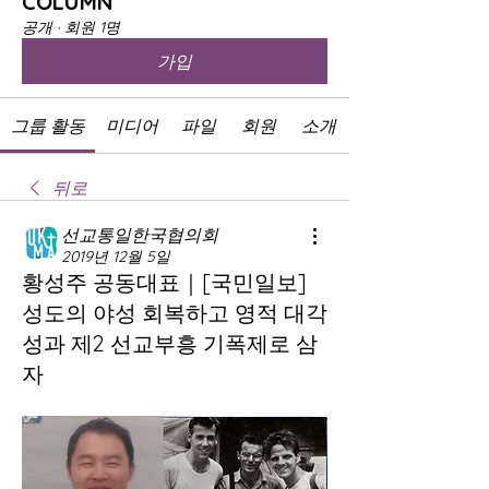
COLUMN
공개
·
회원 1명
가입
그룹 활동
미디어
파일
회원
소개
뒤로
선교통일한국협의회
2019년 12월 5일
황성주 공동대표｜[국민일보]
성도의 야성 회복하고 영적 대각
성과 제2 선교부흥 기폭제로 삼
자