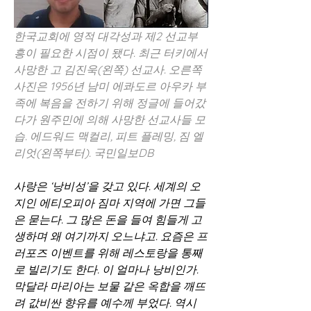
한국교회에 영적 대각성과 제2 선교부
흥이 필요한 시점이 됐다. 최근 터키에서 
사망한 고 김진욱(왼쪽) 선교사. 오른쪽 
사진은 1956년 남미 에콰도르 아우카 부
족에 복음을 전하기 위해 정글에 들어갔
다가 원주민에 의해 사망한 선교사들 모
습. 에드워드 맥컬리, 피트 플레밍, 짐 엘
리엇(왼쪽부터). 국민일보DB
사랑은 ‘낭비성’을 갖고 있다. 세계의 오
지인 에티오피아 짐마 지역에 가면 그들
은 묻는다. 그 많은 돈을 들여 힘들게 고
생하며 왜 여기까지 오느냐고. 요즘은 프
러포즈 이벤트를 위해 레스토랑을 통째
로 빌리기도 한다. 이 얼마나 낭비인가. 
막달라 마리아는 보물 같은 옥합을 깨뜨
려 값비싼 향유를 예수께 부었다. 역시 