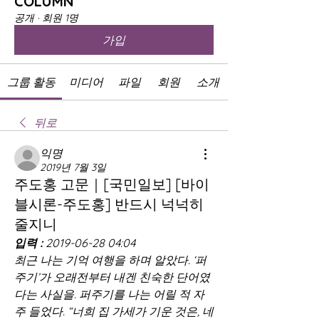
COLUMN
공개
·
회원 1명
가입
그룹 활동
미디어
파일
회원
소개
뒤로
익명
2019년 7월 3일
주도홍 고문｜[국민일보] [바이
블시론-주도홍] 반드시 넉넉히
줄지니
입력 :
 2019-06-28 04:04
최근 나는 기억 여행을 하며 알았다. ‘퍼
주기’가 오래전부터 내겐 친숙한 단어였
다는 사실을. 퍼주기를 나는 어릴 적 자
주 들었다. “너희 집 가세가 기운 것은, 네 