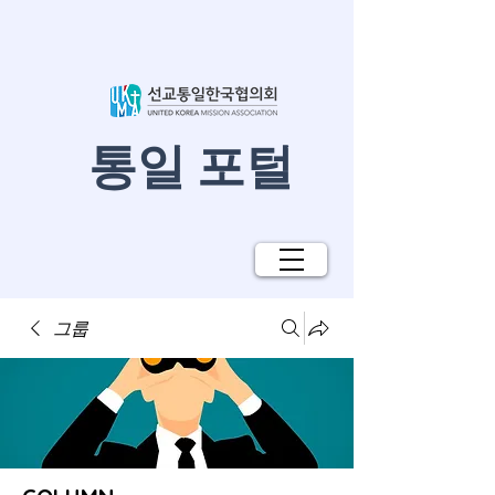
​통일 포털
그룹