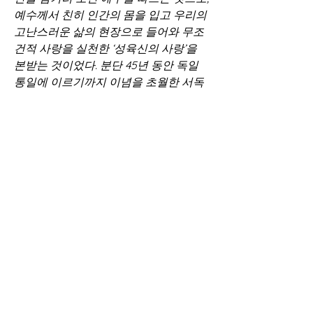
예수께서 친히 인간의 몸을 입고 우리의 
고난스러운 삶의 현장으로 들어와 무조
건적 사랑을 실천한 ‘성육신의 사랑’을 
본받는 것이었다. 분단 45년 동안 독일 
통일에 이르기까지 이념을 초월한 서독 
교회의 동독 사랑은 변함이 없었고 확고
했다. ‘조용한 개신교 혁명’인 독일 통일
의 주역이었던 서독 교회의 동독을 향한 
사랑은 한 마디로 성경에 입각한 일방적 
퍼주기였다. 신명기 15장의 가난한 이웃
을 향한 퍼주기는 변명의 여지가 없을 정
도로 확고하고 분명하다.
“어느 성읍에서든지 가난한 형제가 너와 
함께 거주하거든 그 가난한 형제에게 네 
마음을 완악하게 하지 말며 네 손을 움켜 
쥐지 말고 반드시 네 손을 그에게 펴서 
그에게 필요한 대로 쓸 것을 넉넉히 꾸어